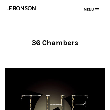
Skip
LE BON SON
MENU
to
content
36 Chambers