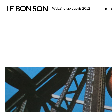
Skip
LE BON SON
Webzine rap depuis 2012
10 
to
content