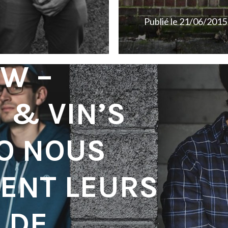
Publié le
21/06/2015
EW –
 & VIN’S
O NOUS
ENT LEURS
 DE