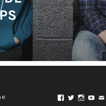
PS
s ©