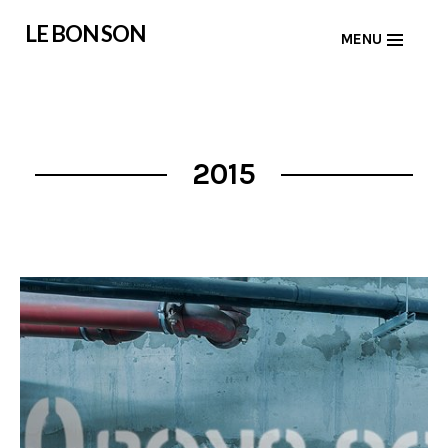
Skip
LE BON SON
MENU
to
content
2015