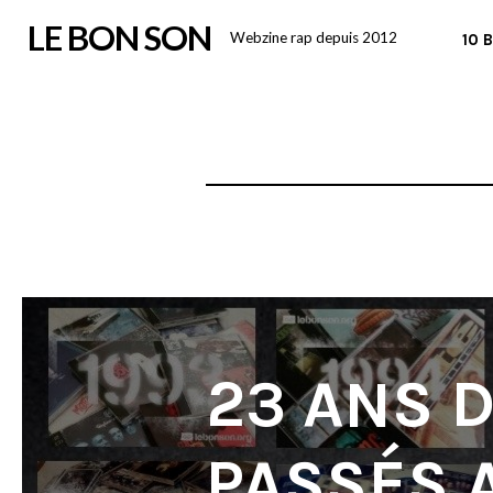
Skip
LE BON SON
Webzine rap depuis 2012
10 
to
content
23 ANS 
PASSÉS A