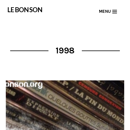
Skip
LE BON SON
MENU
to
content
1998