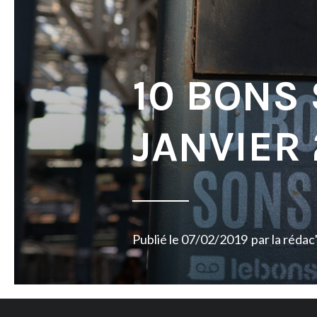
10 BONS
JANVIER 
Publié le
07/02/2019
par
la rédac