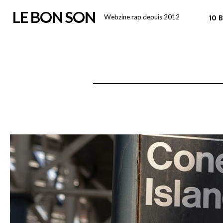
Skip
LE BON SON
Webzine rap depuis 2012
10 
to
content