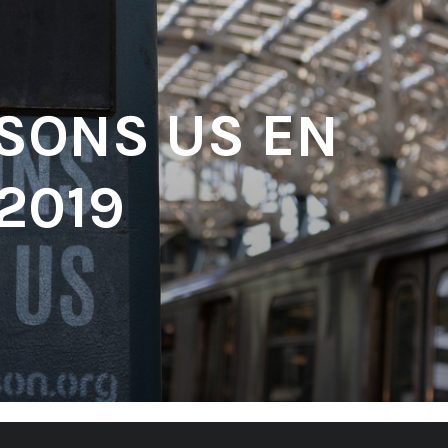
 SONS US EN
2019
'