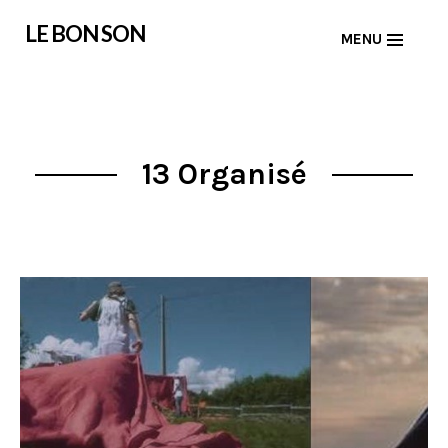
Skip
LE BON SON
MENU
to
content
13 Organisé