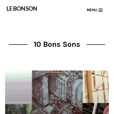
Skip
LE BON SON
MENU
to
content
10 Bons Sons