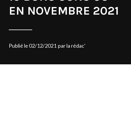
EN NOVEMBRE 2021
Publié le
02/12/2021
par
la rédac'
Qui dit mois de novembre dit Thanksgiving
et black friday, l’un allant désormais de
pair avec l’autre. Allons-y, farcissons
comme il se doit cette grosse dinde et