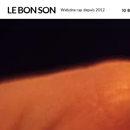
Skip
LE BON SON
Webzine rap depuis 2012
10 
to
content