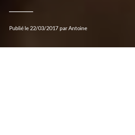
Publié le
22/03/2017
par
Antoine
A peine disparu des actualités Youtube
automnales, A2H réapparaissait encore
plus fort: “Les hommes pleurent en hiver”
sortait le 24 février. 13 titres inédits, une
envie inaltérée et un résultat très
convaincant, il remet le couvert moins d’un