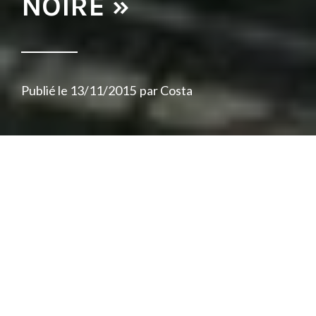
NOIRE »
Publié le
13/11/2015
par
Costa
« Kiai sous la pluie noire ». C’est le nom que
Lucio Bukowski et Kyo Itachi ont choisi de
donner à leur album commun qui est sorti
le 13 novembre 2015. Il s’agit d’un album
de treize titres pour une durée d’une