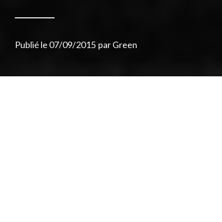
Publié le
07/09/2015
par
Green
Mastodontes ou talentueux
newcomers
, les
hip-hopeurs US ont enflammé la toile tout
l’été au rythme de leurs sorties. Au pays du
Big Mac, il faut dire que cette fournée
2015 avait de quoi faire saliver : un Dr Dre
qu’on n’attendait plus, le retour en solo de