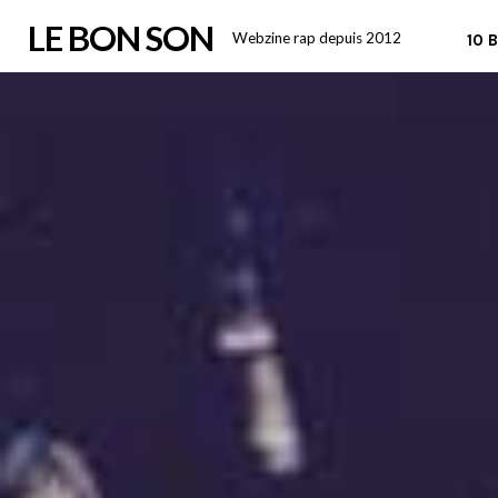
Skip
LE BON SON
Webzine rap depuis 2012
10 
to
content