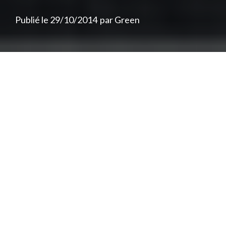
Publié le
29/10/2014
par
Green
En 2009,
Diamond District
secouait un peu
le rap de Washington et des alentours
avec «
In The Ruff
» . En ce mois d’octobre,
le trio de la capitale états-unienne sort
une deuxième galette, «
March On
Washington
» pleine de promesses.
L’album est produit, et en partie rappé, par