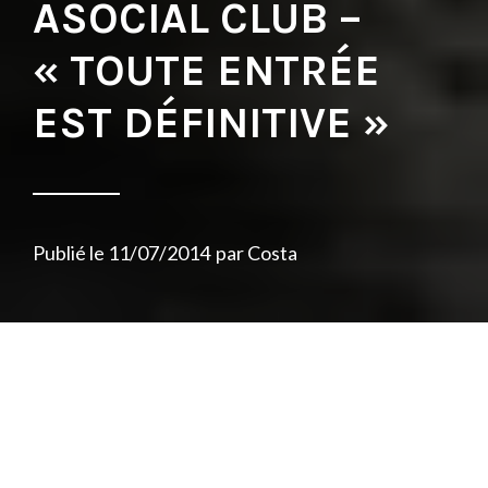
ASOCIAL CLUB –
« TOUTE ENTRÉE
EST DÉFINITIVE »
Publié le
11/07/2014
par
Costa
La sortie de l’album « Tout entrée est
définitive » par l’Asocial Club (
lire