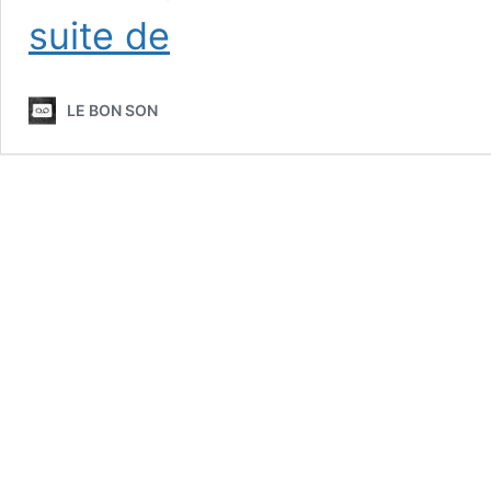
Dix
suite de
ans
après
:
LE BON SON
2012
en
20
disques
de
rap
français