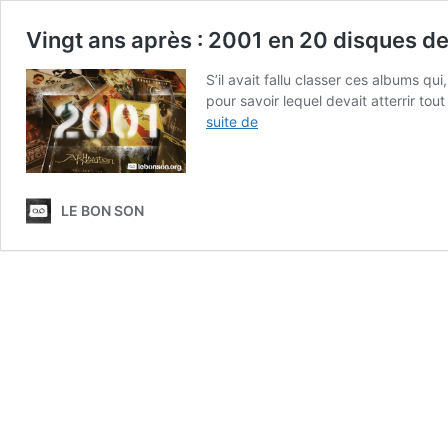
Vingt ans après : 2001 en 20 disques de
S’il avait fallu classer ces albums q
pour savoir lequel devait atterrir to
Vingt
suite de
ans
après
:
2001
LE BON SON
en
20
disques
de
rap
français