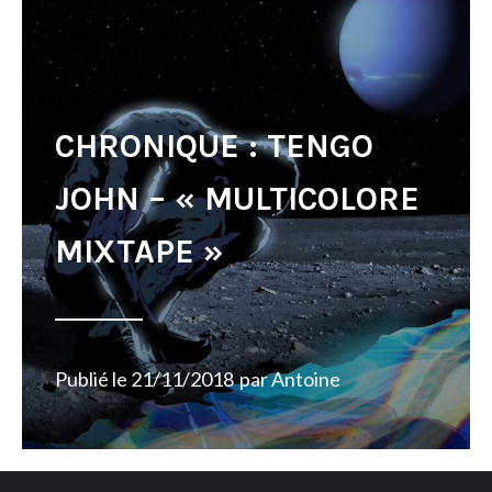
CHRONIQUE : TENGO
JOHN – « MULTICOLORE
MIXTAPE »
Publié le
21/11/2018
par
Antoine