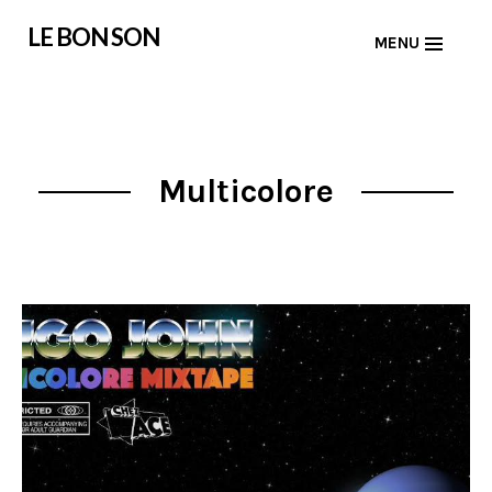
Skip
LE BON SON
MENU
to
content
Multicolore