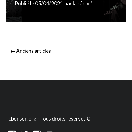
Publié le
05/04/2021
par
la rédac'
Posts
←
Anciens articles
navigation
lebonson.org - Tous droits réservés ©