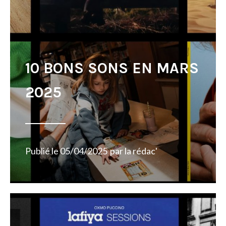
10 BONS SONS EN MARS
2025
Publié le
05/04/2025
par
la rédac'