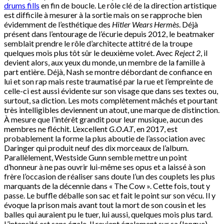
drums fills
en fin de boucle. Le rôle clé de la direction artistique
est difficile à mesurer à la sortie mais on se rapproche bien
évidemment de l’esthétique des
Hitler Wears Hermès
. Déjà
présent dans l’entourage de l’écurie depuis 2012, le beatmaker
semblait prendre le rôle d’architecte attitré de la troupe
quelques mois plus tôt sûr le deuxième volet. Avec
Reject 2
, il
devient alors, aux yeux du monde, un membre de la famille à
part entière. Déjà, Nash se montre débordant de confiance en
lui et son rap mais reste traumatisé par la rue et l’empreinte de
celle-ci est aussi évidente sur son visage que dans ses textes ou,
surtout, sa diction. Les mots complètement mâchés et pourtant
très intelligibles deviennent un atout, une marque de distinction.
À mesure que l’intérêt grandit pour leur musique, aucun des
membres ne fléchit. L’excellent
G.O.A.T
, en 2017, est
probablement la forme la plus aboutie de l’association avec
Daringer qui produit neuf des dix morceaux de l’album.
Parallèlement, Westside Gunn semble mettre un point
d’honneur à ne pas ouvrir lui-même ses opus et a laissé à son
frère l’occasion de réaliser sans doute l’un des couplets les plus
marquants de la décennie dans « The Cow ». Cette fois, tout y
passe. Le buffle déballe son sac et fait le point sur son vécu. Il y
évoque la prison mais avant tout la mort de son cousin et les
balles qui auraient pu le tuer, lui aussi, quelques mois plus tard.
L’intensité est sans égale. Il revient également sur sa (longue)