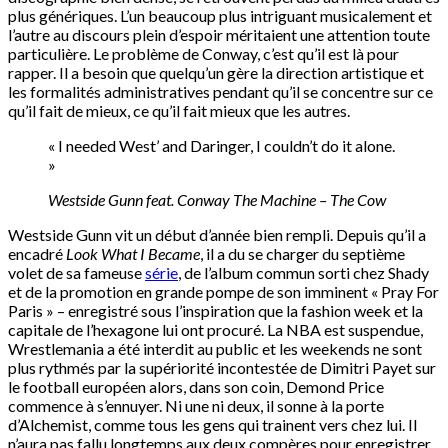
plus génériques. L’un beaucoup plus intriguant musicalement et
l’autre au discours plein d’espoir méritaient une attention toute
particulière. Le problème de Conway, c’est qu’il est là pour
rapper. Il a besoin que quelqu’un gère la direction artistique et
les formalités administratives pendant qu’il se concentre sur ce
qu’il fait de mieux, ce qu’il fait mieux que les autres.
« I needed West’ and Daringer, I couldn’t do it alone.
»
Westside Gunn feat. Conway The Machine – The Cow
Westside Gunn vit un début d’année bien rempli. Depuis qu’il a
encadré
Look What I Became
, il a du se charger du septième
volet de sa fameuse
série
, de l’album commun sorti chez Shady
et de la promotion en grande pompe de son imminent « Pray For
Paris » – enregistré sous l’inspiration que la fashion week et la
capitale de l’hexagone lui ont procuré. La NBA est suspendue,
Wrestlemania a été interdit au public et les weekends ne sont
plus rythmés par la supériorité incontestée de Dimitri Payet sur
le football européen alors, dans son coin, Demond Price
commence à s’ennuyer. Ni une ni deux, il sonne à la porte
d’Alchemist, comme tous les gens qui trainent vers chez lui. Il
n’aura pas fallu longtemps aux deux compères pour enregistrer