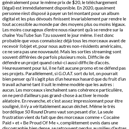
généralement pour le même prix de $20, le téléchargement
(légal) est immédiatement disponible. En 2020, quasiment
personne n’est disposé à payer un tel montant pour un album
digital et les plus dévoués finissent invariablement par rendre le
tout accessible au monde par des moyens plus ou moins légaux.
Les moins courageux d’entre nous n’auront qu’à se rendre sur la
chaîne YouTube Sun Tzu souvent le jour même. Il est donc
probable que vous connaissiez déjà tous les morceaux avant de
recevoir l’objet et, pour nous autres non-résidents américains,
ce ne sera pas une nouveauté. Mais les sorties streaming sont
souvent différées de parfois plusieurs mois. Difficile de
défendre un projet quand celui-ci aussi difficile d’accès.
Heureusement pour lui, il ne fait aucune promo et ne défend pas
ses projets. Parallèlement, si
G.O.A.T.
sort du lot, on pourrait
bien penser qu’il s’agit plus d’un heureux hasard que du fruit d’un
travail acharné tant il suit le même modèle que les autres :
aucun. Les morceaux s’enchaînent sans cohérence particulière,
on ne perd d’ailleurs pas grand-chose à activer le mode
aléatoire. En revanche, et c’est assez impressionnant pour être
souligné, il n’y a véritablement aucun déchet. Même le très
bordélique
50 Round Drums
vaut son pesant d’or. La seule
frustration vient du fait que des morceaux comme « Cocaine
Paid » et « Be Proud Of Me », complètement ovnis dans une
discographie bien dense, se retrouvent perdus au milieu d’autres