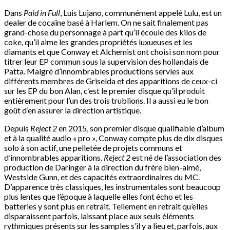
Dans
Paid in Full
, Luis Lujano, communément appelé Lulu, est un
dealer de cocaïne basé à Harlem. On ne sait finalement pas
grand-chose du personnage à part qu’il écoule des kilos de
coke, qu’il aime les grandes propriétés luxueuses et les
diamants et que Conway et Alchemist ont choisi son nom pour
titrer leur EP commun sous la supervision des hollandais de
Patta. Malgré d’innombrables productions servies aux
différents membres de Griselda et des apparitions de ceux-ci
sur les EP du bon Alan, c’est le premier disque qu’il produit
entièrement pour l’un des trois trublions. Il a aussi eu le bon
goût d’en assurer la direction artistique.
Depuis
Reject 2
en 2015, son premier disque qualifiable d’album
et à la qualité audio « pro », Conway compte plus de dix disques
solo à son actif, une pelletée de projets communs et
d’innombrables apparitions.
Reject 2
est né de l’association des
production de Daringer à la direction du frère bien-aimé,
Westside Gunn, et des capacités extraordinaires du MC.
D’apparence très classiques, les instrumentales sont beaucoup
plus lentes que l’époque à laquelle elles font écho et les
batteries y sont plus en retrait. Tellement en retrait qu’elles
disparaissent parfois, laissant place aux seuls éléments
rythmiques présents sur les samples s’il y a lieu et, parfois, aux