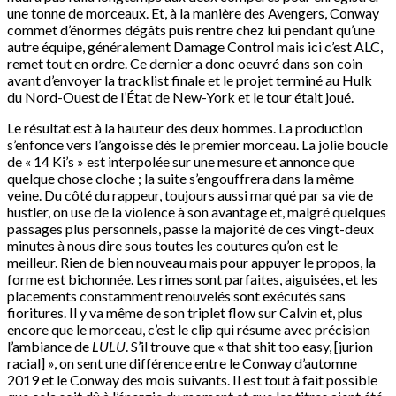
une tonne de morceaux. Et, à la manière des Avengers, Conway
commet d’énormes dégâts puis rentre chez lui pendant qu’une
autre équipe, généralement Damage Control mais ici c’est ALC,
remet tout en ordre. Ce dernier a donc oeuvré dans son coin
avant d’envoyer la tracklist finale et le projet terminé au Hulk
du Nord-Ouest de l’État de New-York et le tour était joué.
Le résultat est à la hauteur des deux hommes. La production
s’enfonce vers l’angoisse dès le premier morceau. La jolie boucle
de « 14 Ki’s » est interpolée sur une mesure et annonce que
quelque chose cloche ; la suite s’engouffrera dans la même
veine. Du côté du rappeur, toujours aussi marqué par sa vie de
hustler, on use de la violence à son avantage et, malgré quelques
passages plus personnels, passe la majorité de ces vingt-deux
minutes à nous dire sous toutes les coutures qu’on est le
meilleur. Rien de bien nouveau mais pour appuyer le propos, la
forme est bichonnée. Les rimes sont parfaites, aiguisées, et les
placements constamment renouvelés sont exécutés sans
fioritures. Il y va même de son triplet flow sur Calvin et, plus
encore que le morceau, c’est le clip qui résume avec précision
l’ambiance de
LULU
. S’il trouve que « that shit too easy, [jurion
racial] », on sent une différence entre le Conway d’automne
2019 et le Conway des mois suivants. Il est tout à fait possible