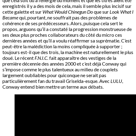
que cela soit dû à l’énergie du moment et que les titres aient été
enregistrés il y a des mois de cela, mais il semble plus incisif sur
cette galette et sur
What Would Chinegun Do
que sur
Look What I
Became
qui, pourtant, ne souffrait pas des problèmes de
cohérence de ses prédécesseurs. Alors, puisque cela sert le
propos, arguons qu’il a constaté la progression monstrueuse de
ses deux plus proches collaborateurs du côté du micro ces
dernières années et qu’il a voulu réaffirmer sa suprématie. C’est
peut-être la malédiction la moins compliquée à supporter ;
toujours est-il que des trois, la machine est naturellement le plus
doué. Le récent
F.N.I.C.
fait apparaître des vestiges de la
première décennie des années 2000 et c’est déjà Conway qui
s’impose comme le plus talentueux au milieu de couplets
largement oubliables pour quiconque ne serait pas
particulièrement fan du travail Griselda-esque. Avec
LULU
,
Conway entend bien mettre un terme aux débats.