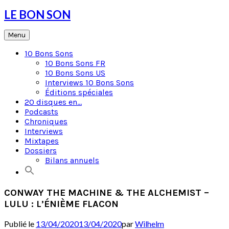
Skip
LE BON SON
to
content
Menu
10 Bons Sons
10 Bons Sons FR
10 Bons Sons US
Interviews 10 Bons Sons
Éditions spéciales
20 disques en…
Podcasts
Chroniques
Interviews
Mixtapes
Dossiers
Bilans annuels
CONWAY THE MACHINE & THE ALCHEMIST –
LULU : L’ÉNIÈME FLACON
Publié le
13/04/2020
13/04/2020
par
Wilhelm